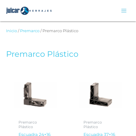
Ir
al
contenido
Inicio
/
Premarco
/ Premarco Plástico
Premarco Plástico
Premarco
Premarco
Plástico
Plástico
Escuadra 24×16
Escuadra 37×16