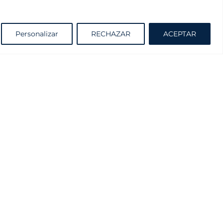
Solicite información sin compromiso
Personalizar
RECHAZAR
ACEPTAR
Cátalogo
Proyectante y Practicable