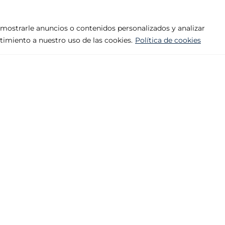
mostrarle anuncios o contenidos personalizados y analizar
ntimiento a nuestro uso de las cookies.
Política de cookies
Empresa
Productos
Aviso legal
Abisagrada, 
Política de privacidad
Premarco
Política de cookies
Tiradores
Contacto
Varios