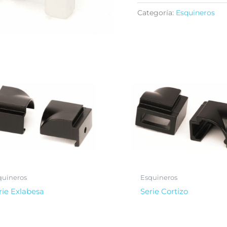
Categoría:
Esquineros
quineros
Esquineros
rie Exlabesa
Serie Cortizo