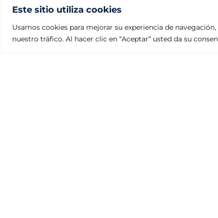
Este sitio utiliza cookies
Usamos cookies para mejorar su experiencia de navegación, 
nuestro tráfico. Al hacer clic en “Aceptar” usted da su conse
Fundiciones Julcar
Polígono Industrial Villalonquéjar
Calle Valle de Mena, 21. 09001 BURGOS – ESPAÑA
Teléfono: +34 947 29 80 87