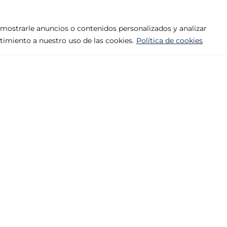
mostrarle anuncios o contenidos personalizados y analizar
ntimiento a nuestro uso de las cookies.
Política de cookies
Empresa
Productos
Aviso legal
Abisagrada, 
Política de privacidad
Premarco
Política de cookies
Tiradores
Contacto
Varios