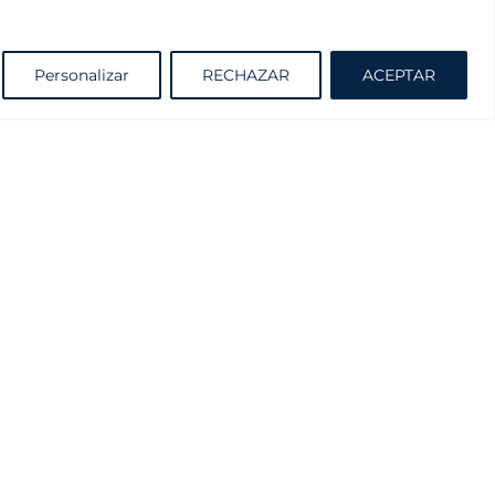
Solicite información sin compromiso
Personalizar
RECHAZAR
ACEPTAR
Cátalogo
Proyectante y Practicable