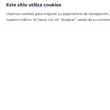
Este sitio utiliza cookies
Usamos cookies para mejorar su experiencia de navegación, 
nuestro tráfico. Al hacer clic en “Aceptar” usted da su conse
Fundiciones Julcar
Polígono Industrial Villalonquéjar
Calle Valle de Mena, 21. 09001 BURGOS – ESPAÑA
Teléfono: +34 947 29 80 87