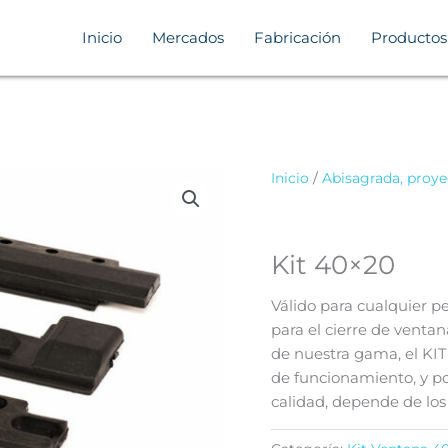
Inicio
Mercados
Fabricación
Productos
Inicio
/
Abisagrada, proye
Kit 40×20
Válido para cualquier 
para el cierre de venta
de nuestra gama, el KI
de funcionamiento, y por
calidad, depende de los