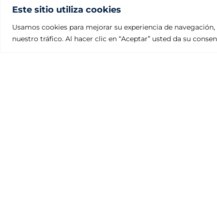
Este sitio utiliza cookies
Usamos cookies para mejorar su experiencia de navegación, 
nuestro tráfico. Al hacer clic en “Aceptar” usted da su conse
Fundiciones Julcar
Polígono Industrial Villalonquéjar
Calle Valle de Mena, 21. 09001 BURGOS – ESPAÑA
Teléfono: +34 947 29 80 87