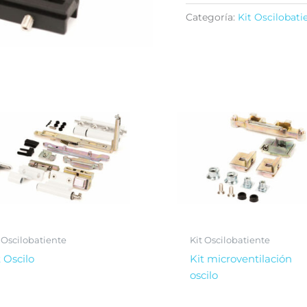
Categoría:
Kit Oscilobati
 Oscilobatiente
Kit Oscilobatiente
t Oscilo
Kit microventilación
oscilo