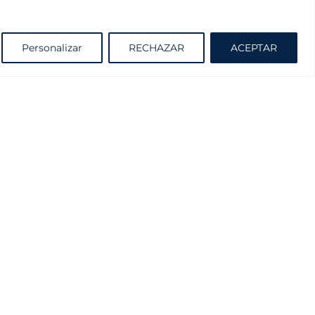
Solicite información sin compromiso
Personalizar
RECHAZAR
ACEPTAR
Cátalogo
Proyectante y Practicable