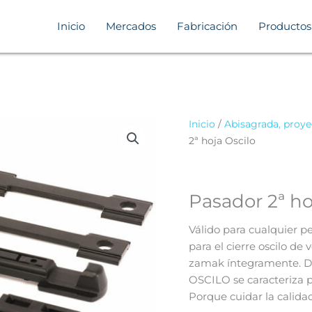
Inicio
Mercados
Fabricación
Productos
Inicio
/
Abisagrada, proye
2ª hoja Oscilo
Pasador 2ª ho
Válido para cualquier p
para el cierre oscilo de
zamak íntegramente. D
OSCILO se caracteriza p
Porque cuidar la calida