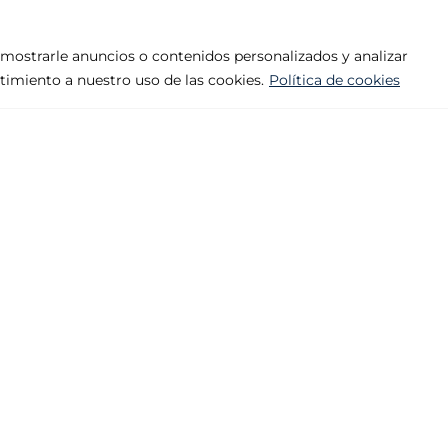
mostrarle anuncios o contenidos personalizados y analizar
ntimiento a nuestro uso de las cookies.
Política de cookies
Empresa
Productos
Aviso legal
Abisagrada, 
Política de privacidad
Premarco
Política de cookies
Tiradores
Contacto
Varios