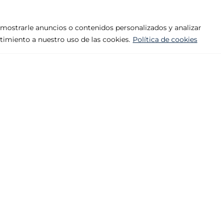
mostrarle anuncios o contenidos personalizados y analizar
ntimiento a nuestro uso de las cookies.
Política de cookies
Empresa
Productos
Aviso legal
Abisagrada, 
Política de privacidad
Premarco
Política de cookies
Tiradores
Contacto
Varios