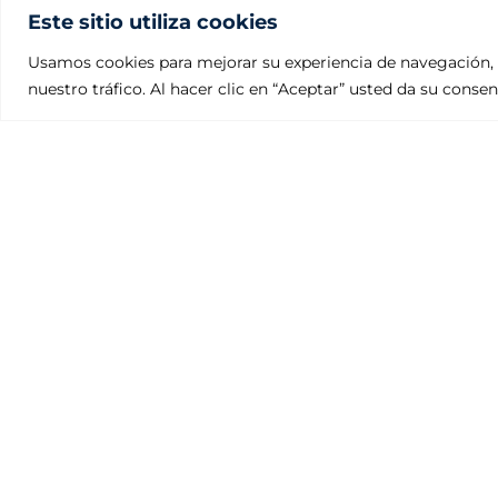
Este sitio utiliza cookies
Usamos cookies para mejorar su experiencia de navegación, 
nuestro tráfico. Al hacer clic en “Aceptar” usted da su conse
Fundiciones Julcar
Polígono Industrial Villalonquéjar
Calle Valle de Mena, 21. 09001 BURGOS – ESPAÑA
Teléfono: +34 947 29 80 87