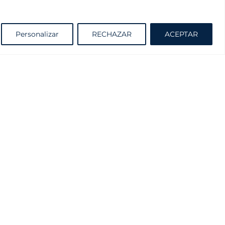
Solicite información sin compromiso
Personalizar
RECHAZAR
ACEPTAR
Cátalogo
Proyectante y Practicable