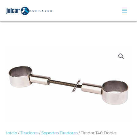
Ir
al
contenido
Inicio
/
Tiradores
/
Soportes Tiradores
/ Tirador T40 Doble