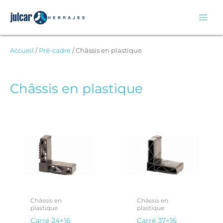
Aller
au
contenu
Accueil
/
Pré-cadre
/ Châssis en plastique
Châssis en plastique
Châssis en
Châssis en
plastique
plastique
Carré 24×16
Carré 37×16