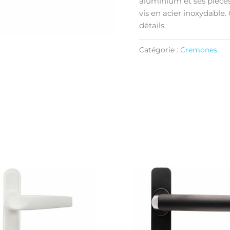
aluminium et ses pièces 
vis en acier inoxydable.
détails.
Catégorie :
Cremones