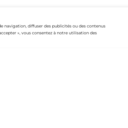
e navigation, diffuser des publicités ou des contenus
 accepter », vous consentez à notre utilisation des
Entreprise
Produits
Avis Juridique
Charnière, pr
Politique de confidentialité
Pré-crade
Politique de cookies
Tireurs
Contact
Divers