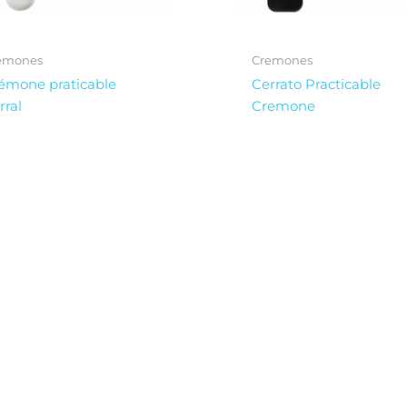
emones
Cremones
émone praticable
Cerrato Practicable
rral
Cremone