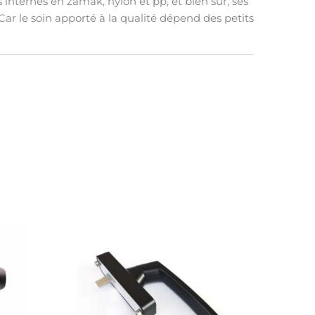
internes en zamak, nylon et pp, et bien sûr, ses
 Car le soin apporté à la qualité dépend des petits