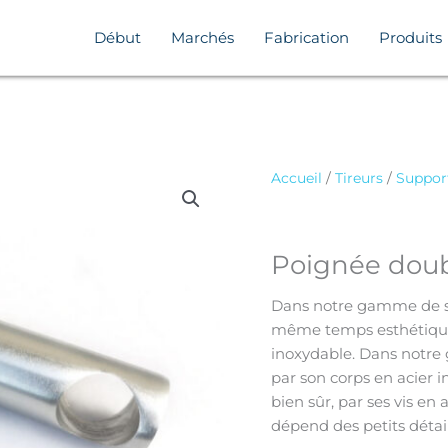
Début
Marchés
Fabrication
Produits
Accueil
/
Tireurs
/
Suppor
Poignée doub
Dans notre gamme de su
même temps esthétique 
inoxydable. Dans notr
par son corps en acier i
bien sûr, par ses vis en 
dépend des petits détail