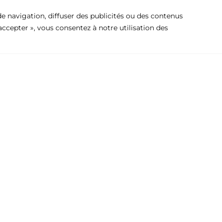
e navigation, diffuser des publicités ou des contenus
 accepter », vous consentez à notre utilisation des
Entreprise
Produits
Avis Juridique
Charnière, pr
Politique de confidentialité
Pré-crade
Politique de cookies
Tireurs
Contact
Divers