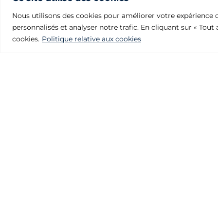
Nous utilisons des cookies pour améliorer votre expérience d
personnalisés et analyser notre trafic. En cliquant sur « Tout
cookies.
Politique relative aux cookies
Fonderies Julcar
Polígono Industrial Villalonquéjar
Calle Valle de Mena, 21.09001 BURGOS – SPAIN
Téléphone: +34 947 29 80 87