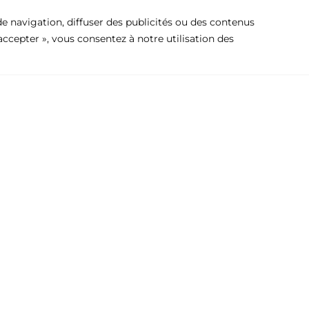
e navigation, diffuser des publicités ou des contenus
 accepter », vous consentez à notre utilisation des
Entreprise
Produits
Avis Juridique
Charnière, pr
Politique de confidentialité
Pré-crade
Politique de cookies
Tireurs
Contact
Divers