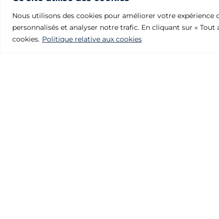
Nous utilisons des cookies pour améliorer votre expérience d
personnalisés et analyser notre trafic. En cliquant sur « Tout
cookies.
Politique relative aux cookies
Fonderies Julcar
Polígono Industrial Villalonquéjar
Calle Valle de Mena, 21.09001 BURGOS – SPAIN
Téléphone: +34 947 29 80 87