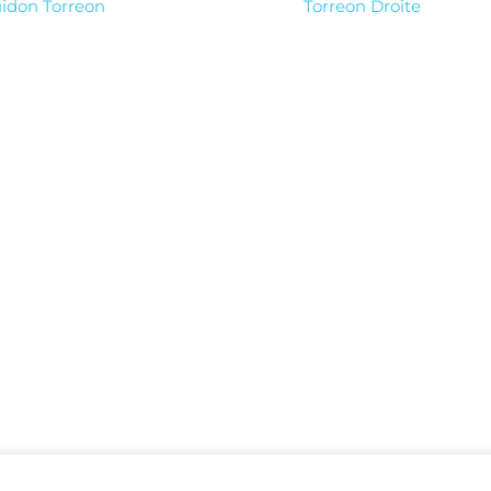
idon Torreon
Torreon Droite